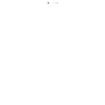
tiempo.
Contacto
claudia@jaibanaedu.com