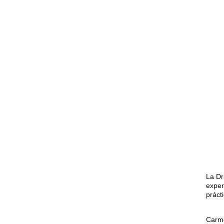
diseñ
educa
aprend
Como 
dinám
pasió
educa
La Dr
exper
práct
Carme