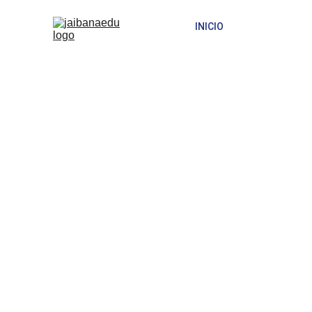
INICIO
QUIENES  SOMOS
Ace