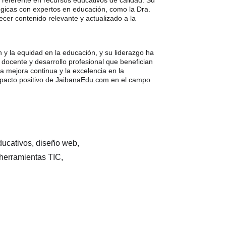
n referente en recursos educativos de calidad. Su 
égicas con expertos en educación, como la Dra. 
cer contenido relevante y actualizado a la 
 y la equidad en la educación, y su liderazgo ha 
docente y desarrollo profesional que benefician 
 mejora continua y la excelencia en la 
pacto positivo de 
JaibanaEdu.com
 en el campo 
ducativos, diseño web, 
herramientas TIC,  