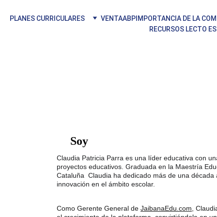
PLANES CURRICULARES
VENTA
ABP
IMPORTANCIA DE LA CO
RECURSOS LECTO ES
rca de nosotro
Soy
Claudia Patricia Parra es una líder educativa con un
proyectos educativos. Graduada en la Maestría Educ
Cataluña  Claudia ha dedicado más de una década a
innovación en el ámbito escolar.
Como Gerente General de 
JaibanaEdu.com
, Claudi