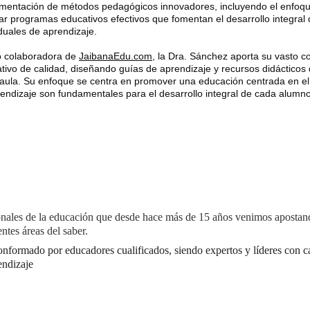
mentación de métodos pedagógicos innovadores, incluyendo el enfoque
ar programas educativos efectivos que fomentan el desarrollo integral d
iduales de aprendizaje.
colaboradora de 
JaibanaEdu.com
, la Dra. Sánchez aporta su vasto c
tivo de calidad, diseñando guías de aprendizaje y recursos didácticos
 aula. Su enfoque se centra en promover una educación centrada en el 
rendizaje son fundamentales para el desarrollo integral de cada alumno
nales de la educación que desde hace más de 15 años venimos apostando
entes áreas del saber.
onformado por educadores cualificados, siendo expertos y líderes con ca
endizaje