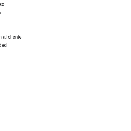
so
a
 al cliente
idad