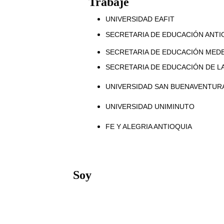
Trabajé
UNIVERSIDAD EAFIT
SECRETARIA DE EDUCACIÓN ANTI
SECRETARIA DE EDUCACIÓN MEDE
SECRETARIA DE EDUCACIÓN DE L
UNIVERSIDAD SAN BUENAVENTUR
UNIVERSIDAD UNIMINUTO
FE Y ALEGRIA ANTIOQUIA
Soy
of. Diego Martínez es un reconocido especialista en desarrollo curricula
e 20 años en el ámbito educativo. Posee una Maestría en Educación co
mplia experiencia como docente universitario y consultor educativo. Di