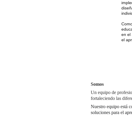
imple
diseñ
indiv
Como 
educa
en el
el ap
Somos
Un equipo de profesio
fortaleciendo las difer
Nuestro equipo está c
soluciones para el apr