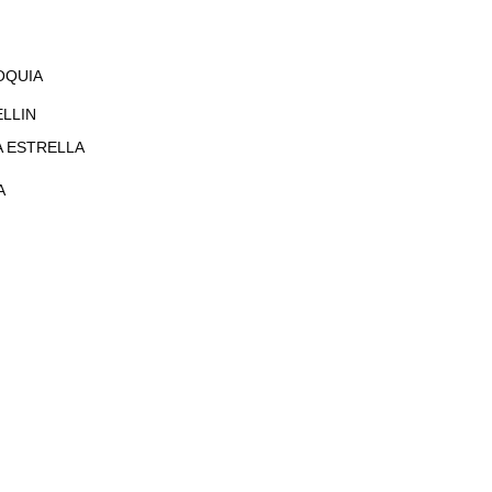
OQUIA
LLIN
A ESTRELLA
A
r y formación docente, con una sólida trayectoria de 
n especialización en Diseño Curricular, así como 
ego ha liderado proyectos innovadores orientados al 