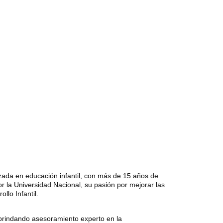
enfoque se centra en integrar metodologías 
pedagógicas contemporáneas, para promover un 
 expertise en la creación de planes de lecciones 
docentes en estrategias innovadoras de enseñanza. Su 
os formativos de alta calidad que inspiren a los 
da en educación infantil, con más de 15 años de 
la Universidad Nacional, su pasión por mejorar las 
llo Infantil.
brindando asesoramiento experto en la 