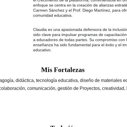
el crecimiento de la plataforma, convirtiéndola en u
enfoque se centra en la creación de alianzas estrat
Carmen Sánchez y el Prof. Diego Martínez, para ofre
comunidad educativa.
Claudia es una apasionada defensora de la inclusión
sido clave para impulsar programas de capacitación 
a educadores de todas partes. Su compromiso con la
enseñanza ha sido fundamental para el éxito y el im
educativo.
Mis Fortalezas 
gogía, didáctica, tecnología educativa, diseño de materiales e
colaboración, comunicación, gestión de Proyectos, creatividad, 