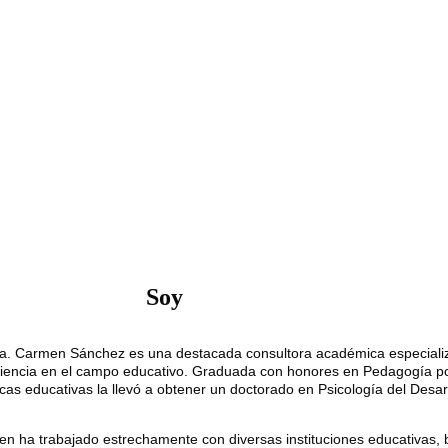
o de planes de estudio adaptados a las necesidades del siglo XXI. Su 
tivas eficaces, incluyendo el enfoque Montessori y otras corrientes 
izaje significativo y relevante. 
colaborador de 
JaibanaEdu.com
, el Prof. Martínez contribuye con su
icos y talleres educativos prácticos, diseñados para capacitar a los 
n por la mejora continua en la educación lo impulsa a desarrollar recurs
dores a ser agentes de cambio en sus comunidades educativas.
Soy
a. Carmen Sánchez es una destacada consultora académica especializa
iencia en el campo educativo. Graduada con honores en Pedagogía por 
icas educativas la llevó a obtener un doctorado en Psicología del Desarro
n ha trabajado estrechamente con diversas instituciones educativas, 